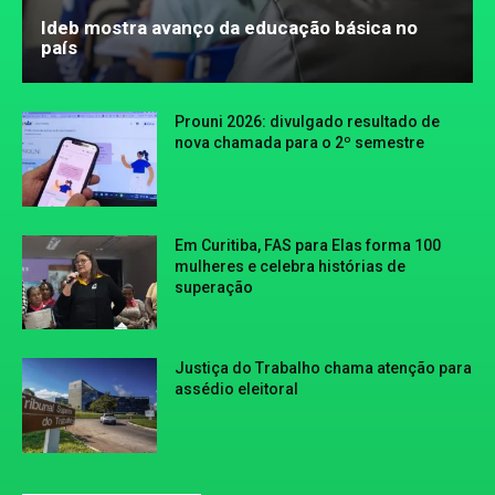
Ideb mostra avanço da educação básica no
país
Prouni 2026: divulgado resultado de
nova chamada para o 2º semestre
Em Curitiba, FAS para Elas forma 100
mulheres e celebra histórias de
superação
Justiça do Trabalho chama atenção para
assédio eleitoral