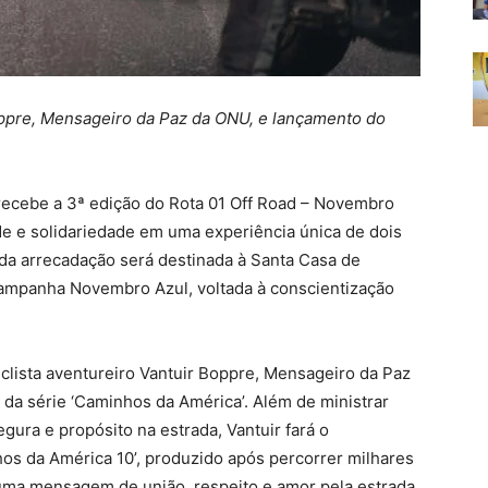
ppre, Mensageiro da Paz da ONU, e lançamento do
recebe a 3ª edição do Rota 01 Off Road – Novembro
e e solidariedade em uma experiência única de dois
 da arrecadação será destinada à Santa Casa de
campanha Novembro Azul, voltada à conscientização
clista aventureiro Vantuir Boppre, Mensageiro da Paz
da série ‘Caminhos da América’. Além de ministrar
gura e propósito na estrada, Vantuir fará o
os da América 10’, produzido após percorrer milhares
uma mensagem de união, respeito e amor pela estrada.