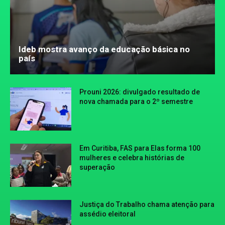
Ideb mostra avanço da educação básica no
país
Prouni 2026: divulgado resultado de
nova chamada para o 2º semestre
Em Curitiba, FAS para Elas forma 100
mulheres e celebra histórias de
superação
Justiça do Trabalho chama atenção para
assédio eleitoral