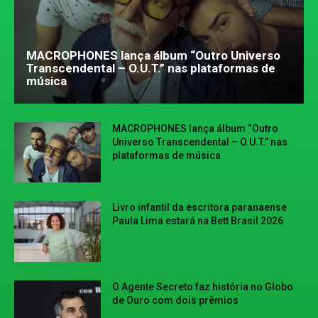
MACROPHONES lança álbum “Outro Universo
Transcendental – O.U.T.” nas plataformas de
música
MACROPHONES lança álbum “Outro
Universo Transcendental – O.U.T.” nas
plataformas de música
Livro infantil da escritora paranaense
Paula Lima estará na Bett Brasil 2026
O Agente Secreto faz história no Globo
de Ouro com dois prêmios