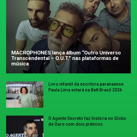
MACROPHONES lança álbum “Outro Universo
Transcendental – O.U.T.” nas plataformas de
música
Livro infantil da escritora paranaense
Paula Lima estará na Bett Brasil 2026
O Agente Secreto faz história no Globo
de Ouro com dois prêmios