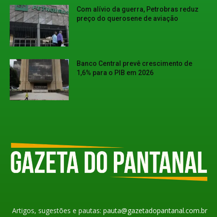
Com alívio da guerra, Petrobras reduz
preço do querosene de aviação
Banco Central prevê crescimento de
1,6% para o PIB em 2026
Artigos, sugestões e pautas:
pauta@gazetadopantanal.com.br