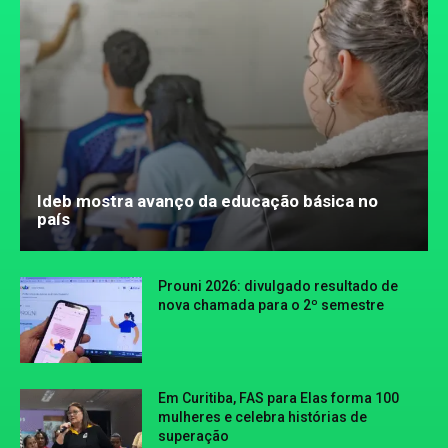
Ideb mostra avanço da educação básica no
país
Prouni 2026: divulgado resultado de
nova chamada para o 2º semestre
Em Curitiba, FAS para Elas forma 100
mulheres e celebra histórias de
superação