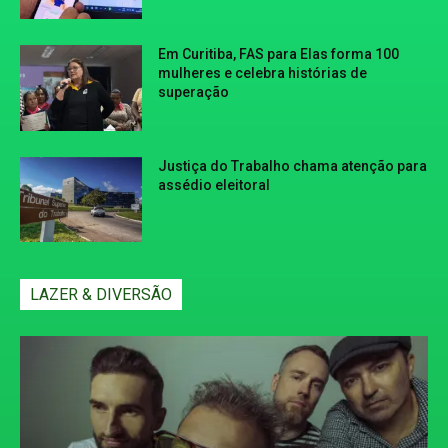
Em Curitiba, FAS para Elas forma 100
mulheres e celebra histórias de
superação
Justiça do Trabalho chama atenção para
assédio eleitoral
LAZER & DIVERSÃO