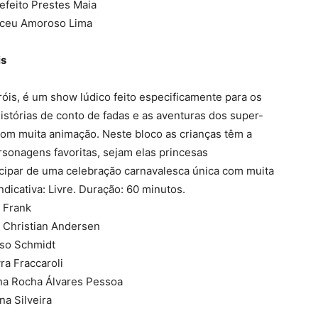
refeito Prestes Maia
Alceu Amoroso Lima
is
is, é um show lúdico feito especificamente para os
stórias de conto de fadas e as aventuras dos super-
com muita animação. Neste bloco as crianças têm a
sonagens favoritas, sejam elas princesas
icipar de uma celebração carnavalesca única com muita
ndicativa: Livre. Duração: 60 minutos.
e Frank
s Christian Andersen
nso Schmidt
ra Fraccaroli
ina Rocha Álvares Pessoa
na Silveira