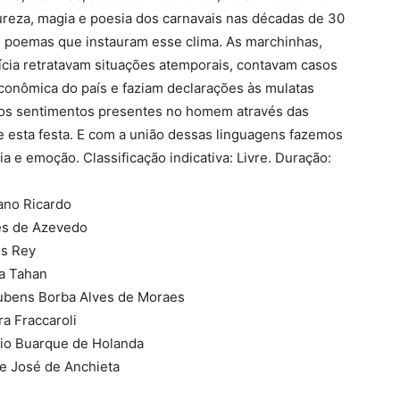
pureza, magia e poesia dos carnavais nas décadas de 30
e poemas que instauram esse clima. As marchinhas,
lícia retratavam situações atemporais, contavam casos
conômica do país e faziam declarações às mulatas
 dos sentimentos presentes no homem através das
e esta festa. E com a união dessas linguagens fazemos
a e emoção. Classificação indicativa: Livre. Duração:
iano Ricardo
res de Azevedo
os Rey
ba Tahan
 Rubens Borba Alves de Moraes
ra Fraccaroli
rgio Buarque de Holanda
re José de Anchieta