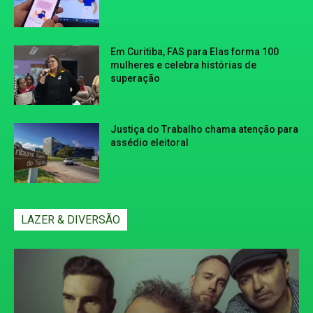
Em Curitiba, FAS para Elas forma 100
mulheres e celebra histórias de
superação
Justiça do Trabalho chama atenção para
assédio eleitoral
LAZER & DIVERSÃO