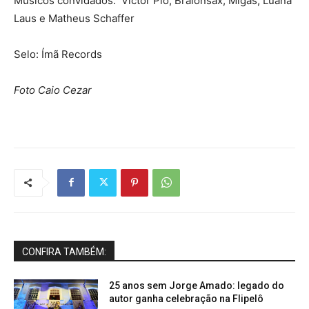
Músicos convidados: Victor Pio; Braionsax; Migas; Luana
Laus e Matheus Schaffer
Selo: Ímã Records
Foto Caio Cezar
CONFIRA TAMBÉM:
25 anos sem Jorge Amado: legado do
autor ganha celebração na Flipelô