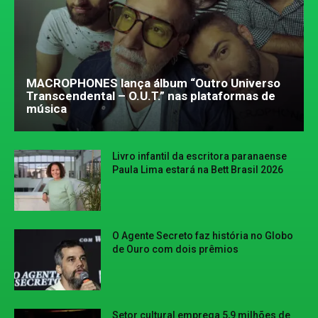
MACROPHONES lança álbum “Outro Universo
Transcendental – O.U.T.” nas plataformas de
música
Livro infantil da escritora paranaense
Paula Lima estará na Bett Brasil 2026
O Agente Secreto faz história no Globo
de Ouro com dois prêmios
Setor cultural emprega 5,9 milhões de