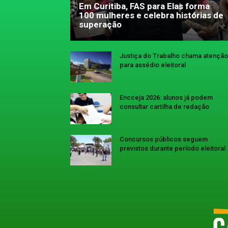
Em Curitiba, FAS para Elas forma
100 mulheres e celebra histórias de
superação
Justiça do Trabalho chama atenção
para assédio eleitoral
Encceja 2026: alunos já podem
consultar cartilha de redação
Concursos públicos seguem
previstos durante período eleitoral