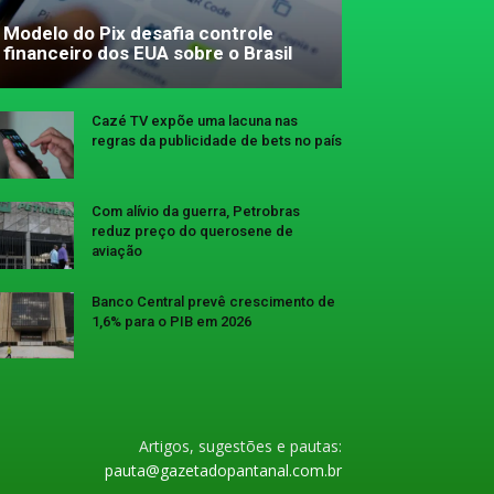
Modelo do Pix desafia controle
financeiro dos EUA sobre o Brasil
Cazé TV expõe uma lacuna nas
regras da publicidade de bets no país
Com alívio da guerra, Petrobras
reduz preço do querosene de
aviação
Banco Central prevê crescimento de
1,6% para o PIB em 2026
Artigos, sugestões e pautas:
pauta@gazetadopantanal.com.br