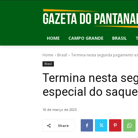
HOME
CAMPO GRANDE
BRASIL
Home
Brasil
Termina nesta segunda pagamento esp
Brasil
Termina nesta s
especial do saque
10 de março de 2025
Share