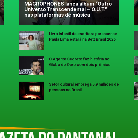
MACROPHONES lança álbum “Outro
Universo Transcendental – O.U.T.”
nas plataformas de música
Livro infantil da escritora paranaense
Paula Lima estará na Bett Brasil 2026
O Agente Secreto faz história no
Globo de Ouro com dois prêmios
Setor cultural emprega 5,9 milhões de
pessoas no Brasil