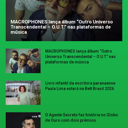
MACROPHONES lança álbum “Outro Universo
Transcendental – O.U.T.” nas plataformas de
música
MACROPHONES lança álbum “Outro
Universo Transcendental – O.U.T.” nas
plataformas de música
Livro infantil da escritora paranaense
Paula Lima estará na Bett Brasil 2026
O Agente Secreto faz história no Globo
de Ouro com dois prêmios